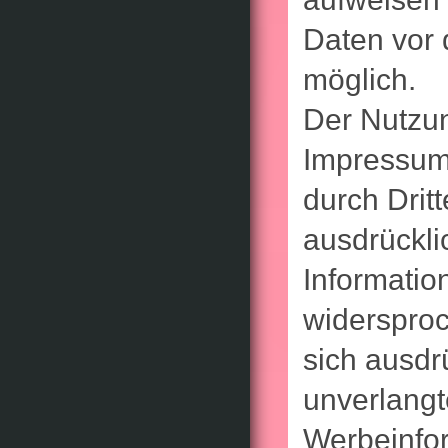
Daten vor d
möglich.
Der Nutzu
Impressums
durch Drit
ausdrückli
Informatio
widersproc
sich ausdrü
unverlang
Werbeinfor