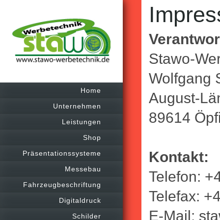
Impre
Verantwort
Stawo-Wer
Wolfgang 
Home
August-Lä
Unternehmen
89614 Öpf
Leistungen
Shop
Kontakt:
Präsentationssysteme
Messebau
Telefon: 
Fahrzeugbeschriftung
Telefax: +
Digitaldruck
E-Mail: st
Schilder