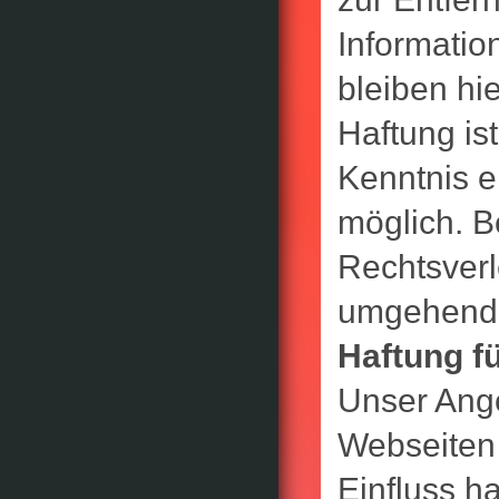
Informati
bleiben hi
Haftung is
Kenntnis e
möglich. 
Rechtsverl
umgehend 
Haftung f
Unser Ange
Webseiten D
Einfluss h