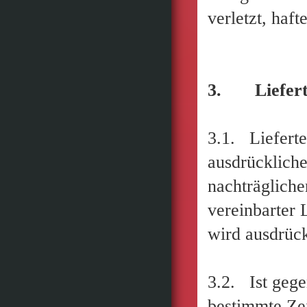
verletzt, haft
3. Liefert
3.1. Lieferte
ausdrückliche
nachträgliche
vereinbarter 
wird ausdrück
3.2. Ist gege
bestimmte Zeit