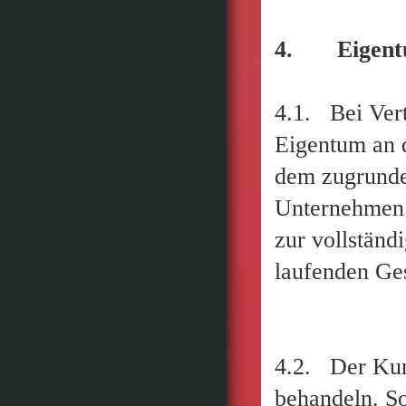
4. Eigentu
4.1. Bei Vert
Eigentum an 
dem zugrundel
Unternehmen 
zur vollständ
laufenden Ge
4.2. Der Kund
behandeln. So