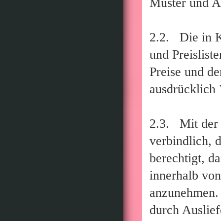
Muster und A
2.2. Die in 
und Preislis
Preise und de
ausdrücklich 
2.3. Mit der 
verbindlich, 
berechtigt, d
innerhalb vo
anzunehmen. 
durch Auslie