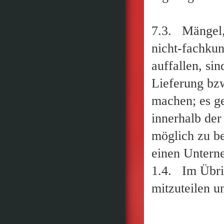
7.3. Mängel, 
nicht-fachku
auffallen, si
Lieferung bzw
machen; es g
innerhalb der 
möglich zu b
einen Unterne
1.4. Im Übrig
mitzuteilen u