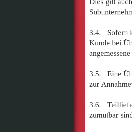
Dies gilt auc
Subunternehm
3.4. Sofern k
Kunde bei Übe
angemessene 
3.5. Eine Übe
zur Annahme
3.6. Teillief
zumutbar sind