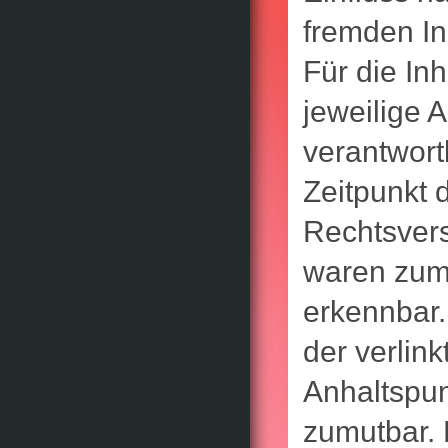
fremden I
Für die Inh
jeweilige 
verantwort
Zeitpunkt 
Rechtsvers
waren zum 
erkennbar.
der verlin
Anhaltspun
zumutbar.