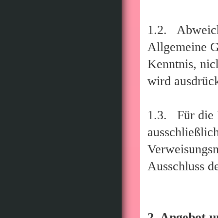
1.2. Abweich
Allgemeine G
Kenntnis, nic
wird ausdrück
1.3. Für die 
ausschließlic
Verweisungsno
Ausschluss d
2. Angebot u