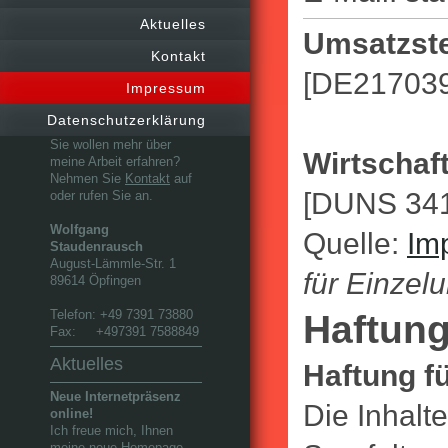
Aktuelles
Umsatzste
Kontakt
[DE21703
Impressum
Datenschutzerklärung
Sie wollen mehr über
Wirtschaf
meine Arbeit erfahren?
Nehmen Sie
Kontakt
auf
[DUNS 34
oder rufen Sie an.
Wolfgang
Quelle:
Im
Staudenrausch
August-Lämmle-Str. 1
für Einzel
89614 Öpfingen
Telefon: +49 7391 73880
Haftun
Fax: +497391 7588849
Aktuelles
Haftung fü
Neue Internetpräsenz
Die Inhalt
online!
Ich freue mich, Ihnen
meine neue Homepage