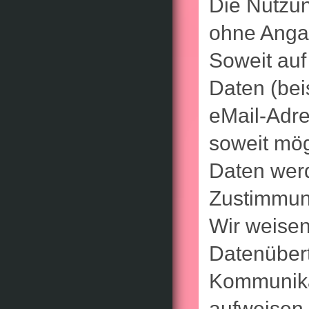
Die Nutzun
ohne Anga
Soweit au
Daten (bei
eMail-Adre
soweit mögl
Daten werd
Zustimmung
Wir weisen
Datenübert
Kommunikat
aufweisen 