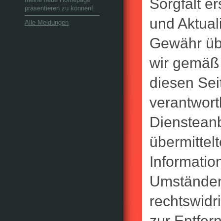
Sorgfalt er
präsentieren zu können!
und Aktual
Alle Meldungen
Gewähr üb
wir gemäß 
diesen Se
verantwort
Diensteanbi
übermittel
Informati
Umständen 
rechtswidr
zur Entfer