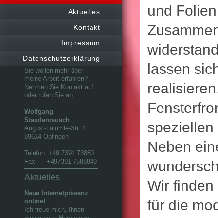
und Folien
Aktuelles
Zusammen 
Kontakt
Impressum
widerstand
Datenschutzerklärung
lassen sic
Sie wollen mehr über
meine Arbeit erfahren?
realisieren
Nehmen Sie
Kontakt
auf
oder rufen Sie an.
Fensterfro
Wolfgang
Staudenrausch
speziellen
August-Lämmle-Str. 1
89614 Öpfingen
Neben eine
Telefon: +49 7391 73880
Fax: +497391 7588849
wundersch
Aktuelles
Wir finden
Neue Internetpräsenz
für die mod
online!
Ich freue mich, Ihnen
meine neue Homepage