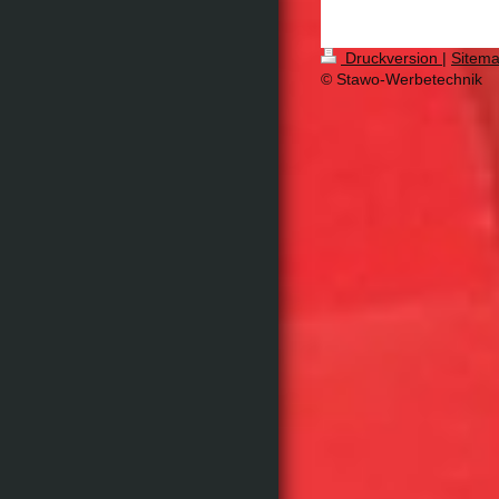
Druckversion
|
Sitem
© Stawo-Werbetechnik