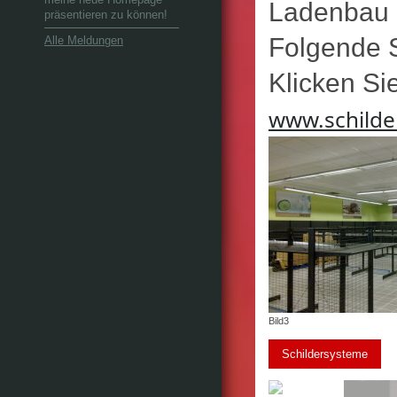
Ladenbau 
präsentieren zu können!
Folgende S
Alle Meldungen
Klicken Si
www.schilde
Bild3
Schildersysteme